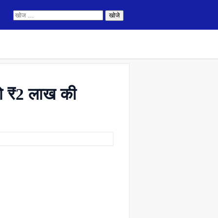
निम्न
को
खोजें:
ो ₹2 लाख की