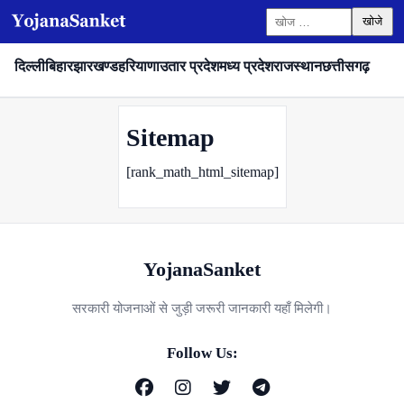
निम्न
को
दिल्ली
बिहार
झारखण्ड
हरियाणा
उतार प्रदेश
मध्य प्रदेश
राजस्थान
छत्तीसगढ़
खोजें:
Sitemap
[rank_math_html_sitemap]
YojanaSanket
सरकारी योजनाओं से जुड़ी जरूरी जानकारी यहाँ मिलेगी।
Follow Us: